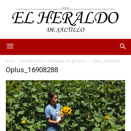
Inicio
Se viste la Narro de paisaje de girasoles
Oplus_16908288
Oplus_16908288