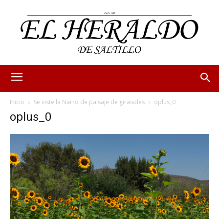
Inicio
Se viste la Narro de paisaje de girasoles
oplus_0
oplus_0