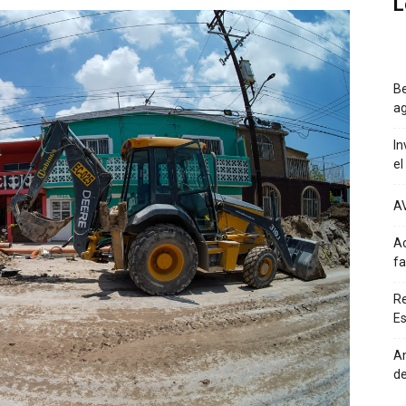
L
Be
ag
In
el
A
Ac
fa
Re
Es
An
de