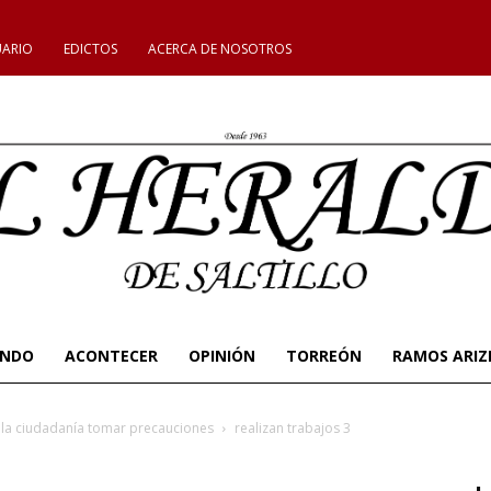
UARIO
EDICTOS
ACERCA DE NOSOTROS
UNDO
ACONTECER
OPINIÓN
TORREÓN
RAMOS ARIZ
a la ciudadanía tomar precauciones
realizan trabajos 3