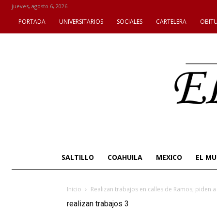
jueves, agosto 6, 2026
PORTADA
UNIVERSITARIOS
SOCIALES
CARTELERA
OBIT
SALTILLO
COAHUILA
MEXICO
EL M
Inicio
Realizan trabajos en calles de Ramos; piden 
realizan trabajos 3