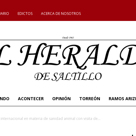
UARIO
EDICTOS
ACERCA DE NOSOTROS
UNDO
ACONTECER
OPINIÓN
TORREÓN
RAMOS ARIZ
internacional en materia de sanidad animal con visita de...