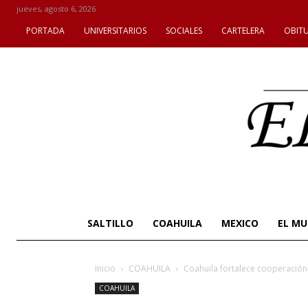
jueves, agosto 6, 2026
PORTADA
UNIVERSITARIOS
SOCIALES
CARTELERA
OBIT
SALTILLO
COAHUILA
MEXICO
EL M
Inicio
COAHUILA
Coahuila fortalece cooperación 
COAHUILA