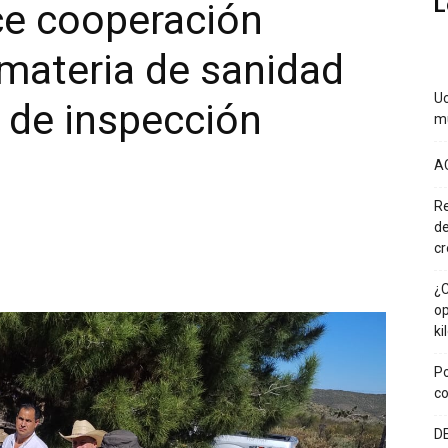
L
ce cooperación
 materia de sanidad
Uc
a de inspección
mu
A
Re
de
cr
¿C
op
ki
Po
co
DE