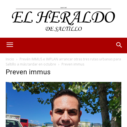
Inicio
Prevén IMMUS e IMPLAN arrancar otras tres rutas urbanas para
Saltillo a más tardar en octubre
Preven immus
Preven immus