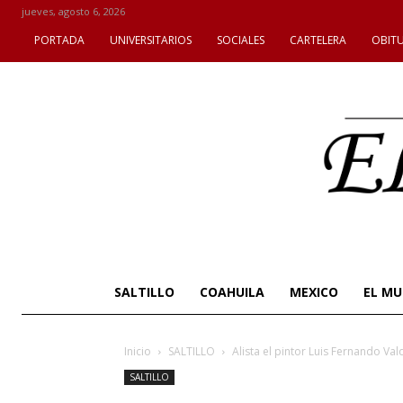
jueves, agosto 6, 2026
PORTADA
UNIVERSITARIOS
SOCIALES
CARTELERA
OBIT
SALTILLO
COAHUILA
MEXICO
EL M
Inicio
SALTILLO
Alista el pintor Luis Fernando Val
SALTILLO