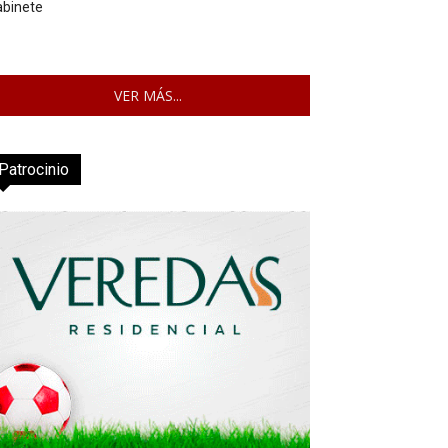
abinete
VER MÁS...
Patrocinio