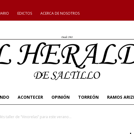
UARIO
EDICTOS
ACERCA DE NOSOTROS
UNDO
ACONTECER
OPINIÓN
TORREÓN
RAMOS ARIZ
dés taller de “Vinorelas” para este verano...