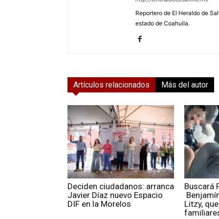
Reportero de El Heraldo de Salt
estado de Coahuila.
Artículos relacionados
Más del autor
Deciden ciudadanos: arranca
Buscará 
Javier Díaz nuevo Espacio
Benjamín,
DIF en la Morelos
Litzy, qu
familiares