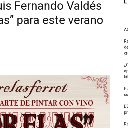
L
Luis Fernando Valdés
las” para este verano
A
Re
de
cr
¿C
op
ki
Po
co
DE
pr
R