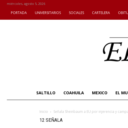
miércoles, agosto 5, 2026
PORTADA
UNIVERSITARIOS
SOCIALES
CARTELERA
OBIT
SALTILLO
COAHUILA
MEXICO
EL M
Inicio
Señala Sheinbaum a EU por injerencia y camp
12 SEÑALA