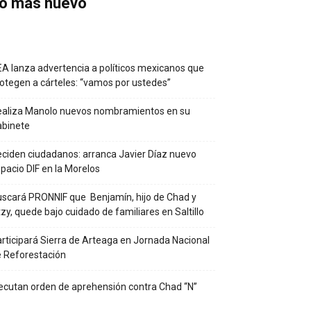
o más nuevo
A lanza advertencia a políticos mexicanos que
otegen a cárteles: “vamos por ustedes”
ealiza Manolo nuevos nombramientos en su
abinete
ciden ciudadanos: arranca Javier Díaz nuevo
pacio DIF en la Morelos
scará PRONNIF que Benjamín, hijo de Chad y
tzy, quede bajo cuidado de familiares en Saltillo
rticipará Sierra de Arteaga en Jornada Nacional
 Reforestación
ecutan orden de aprehensión contra Chad “N”