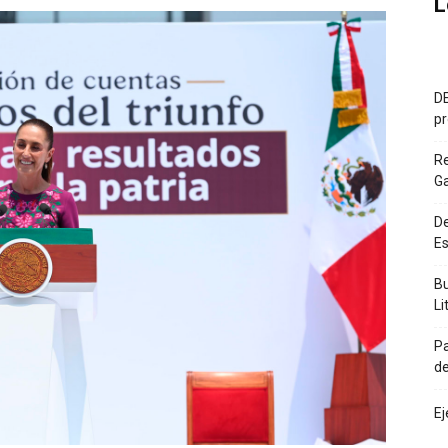
L
DE
pr
R
G
De
Es
Bu
Li
Pa
de
Ej