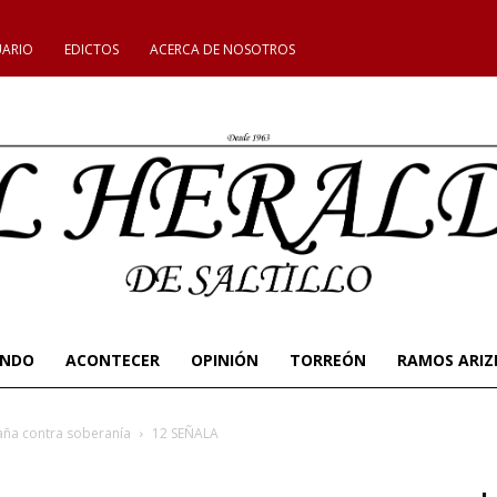
UARIO
EDICTOS
ACERCA DE NOSOTROS
UNDO
ACONTECER
OPINIÓN
TORREÓN
RAMOS ARIZ
aña contra soberanía
12 SEÑALA