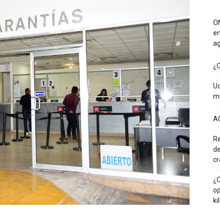
ON
em
a
¿C
Uc
mu
A
Re
de
cr
¿C
op
ki