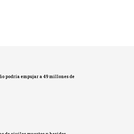
ño podría empujar a 49 millones de
s de civiles muertos y heridos