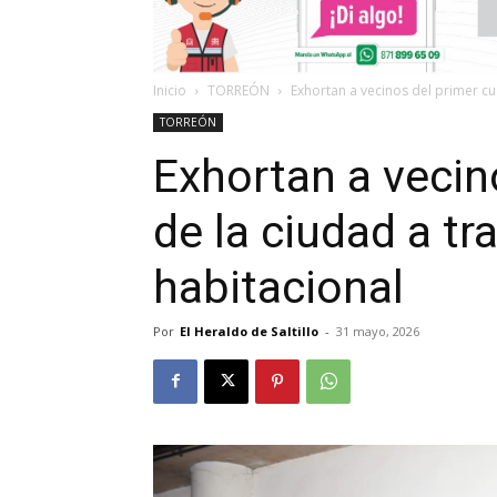
Inicio
TORREÓN
Exhortan a vecinos del primer cua
TORREÓN
Exhortan a vecin
de la ciudad a tr
habitacional
Por
El Heraldo de Saltillo
-
31 mayo, 2026