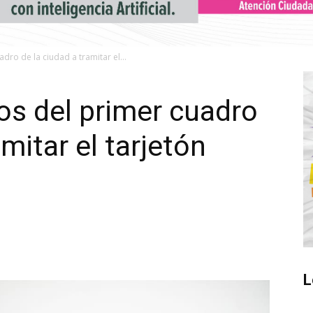
dro de la ciudad a tramitar el...
os del primer cuadro
amitar el tarjetón
L