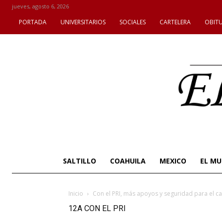
jueves, agosto 6, 2026
PORTADA
UNIVERSITARIOS
SOCIALES
CARTELERA
OBIT
SALTILLO
COAHUILA
MEXICO
EL M
Inicio
Con el PRI, más apoyos y seguridad para el 
12A CON EL PRI