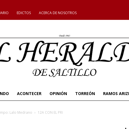
UARIO
EDICTOS
ACERCA DE NOSOTROS
UNDO
ACONTECER
OPINIÓN
TORREÓN
RAMOS ARIZ
campo: Lalo Medrano
12A CON EL PRI