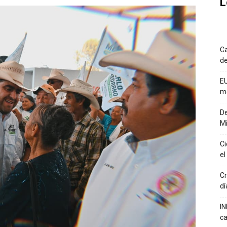
L
Ca
de
EU
m
De
Mi
Ci
el
Cr
dí
IN
ca