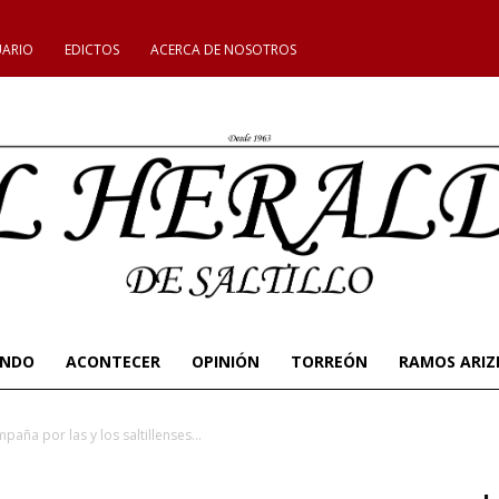
UARIO
EDICTOS
ACERCA DE NOSOTROS
UNDO
ACONTECER
OPINIÓN
TORREÓN
RAMOS ARIZ
aña por las y los saltillenses...