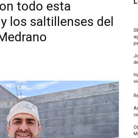
L
on todo esta
 los saltillenses del
SI
o Medrano
ag
pa
Jo
de
Ha
vi
Re
As
co
Ot
M