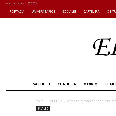
viernes, agosto 7, 2026
PORTADA
UNIVERSITARIOS
SOCIALES
CARTELERA
OBIT
SALTILLO
COAHUILA
MEXICO
EL M
Inicio
SALTILLO
Vamos a cerrar con todo esta camp
SALTILLO