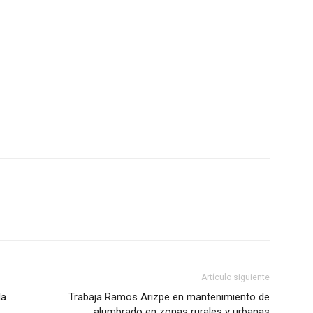
Artículo siguiente
la
Trabaja Ramos Arizpe en mantenimiento de
alumbrado en zonas rurales y urbanas