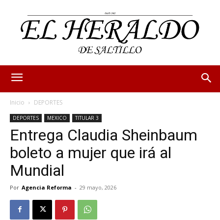
Inicio
DEPORTES
DEPORTES
MEXICO
TITULAR 3
Entrega Claudia Sheinbaum
boleto a mujer que irá al
Mundial
Por
Agencia Reforma
-
29 mayo, 2026