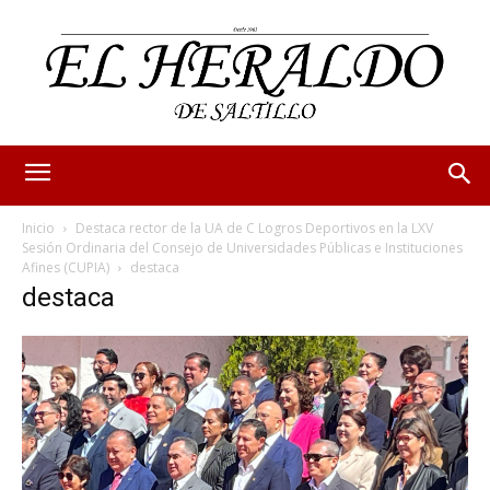
Inicio
Destaca rector de la UA de C Logros Deportivos en la LXV
Sesión Ordinaria del Consejo de Universidades Públicas e Instituciones
Afines (CUPIA)
destaca
destaca