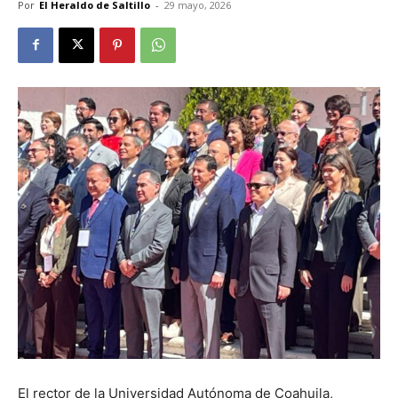
Por
El Heraldo de Saltillo
-
29 mayo, 2026
El rector de la Universidad Autónoma de Coahuila,