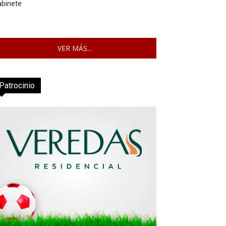
abinete
VER MÁS...
Patrocinio