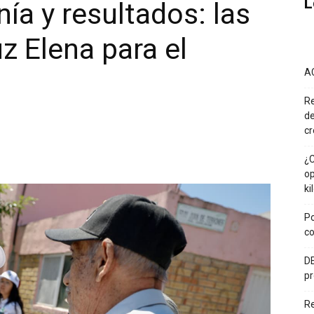
L
ía y resultados: las
z Elena para el
A
Re
de
cr
¿C
op
ki
Po
co
DE
pr
R