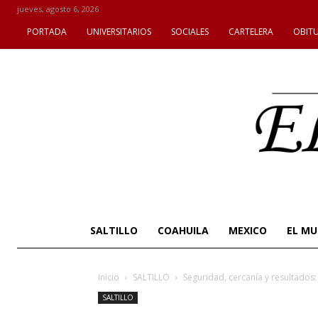
jueves, agosto 6, 2026
PORTADA
UNIVERSITARIOS
SOCIALES
CARTELERA
OBIT
SALTILLO
COAHUILA
MEXICO
EL M
Inicio
SALTILLO
Seguridad, cercanía y resultados: 
SALTILLO