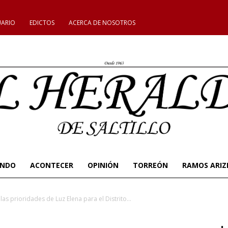
UARIO
EDICTOS
ACERCA DE NOSOTROS
UNDO
ACONTECER
OPINIÓN
TORREÓN
RAMOS ARIZ
las prioridades de Luz Elena para el Distrito...