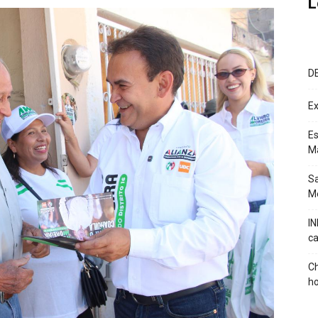
L
D
Ex
Es
M
Sa
Mé
IN
ca
Ch
ho