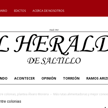
UARIO
EDICTOS
ACERCA DE NOSOTROS
UNDO
ACONTECER
OPINIÓN
TORREÓN
RAMOS ARIZ
re colonias, plantea Álvaro Moreira
Más rutas alimentadoras y mejor conexi
ntre colonias