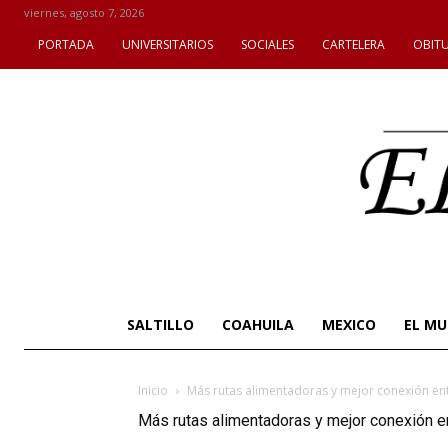
viernes, agosto 7, 2026
PORTADA
UNIVERSITARIOS
SOCIALES
CARTELERA
OBIT
SALTILLO
COAHUILA
MEXICO
EL M
Inicio
Más rutas alimentadoras y mejor conexión ent
Más rutas alimentadoras y mejor conexión e