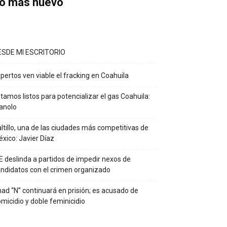
o más nuevo
ESDE MI ESCRITORIO
pertos ven viable el fracking en Coahuila
tamos listos para potencializar el gas Coahuila:
anolo
ltillo, una de las ciudades más competitivas de
xico: Javier Díaz
E deslinda a partidos de impedir nexos de
ndidatos con el crimen organizado
ad “N” continuará en prisión; es acusado de
micidio y doble feminicidio