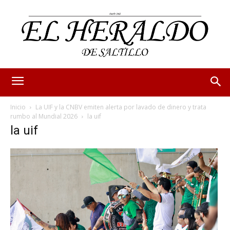
Inicio
La UIF y la CNBV emiten alerta por lavado de dinero y trata
rumbo al Mundial 2026
la uif
la uif