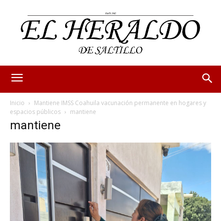
Inicio
Mantiene IMSS Coahuila vacunación permanente en hogares y
espacios públicos
mantiene
mantiene