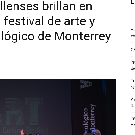
L
llenses brillan en
festival de arte y
Ha
ológico de Monterrey
es
O
In
de
Tr
re
Av
Ra
In
R