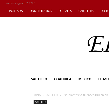
viernes, agosto 7, 2026
PORTADA
UNIVERSITARIOS
SOCIALES
CARTELERA
OBIT
SALTILLO
COAHUILA
MEXICO
EL M
Inicio
SALTILLO
Estudiantes Saltillenses brillan en 
SALTILLO