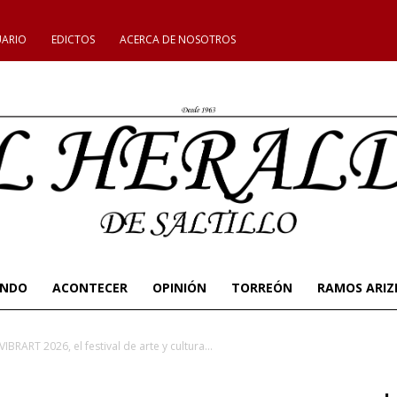
UARIO
EDICTOS
ACERCA DE NOSOTROS
UNDO
ACONTECER
OPINIÓN
TORREÓN
RAMOS ARIZ
VIBRART 2026, el festival de arte y cultura...