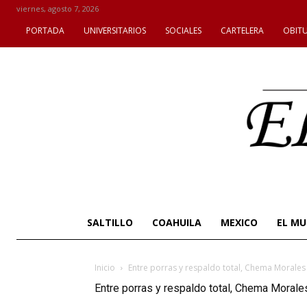
viernes, agosto 7, 2026
PORTADA
UNIVERSITARIOS
SOCIALES
CARTELERA
OBIT
SALTILLO
COAHUILA
MEXICO
EL M
Inicio
Entre porras y respaldo total, Chema Morales
Entre porras y respaldo total, Chema Morale