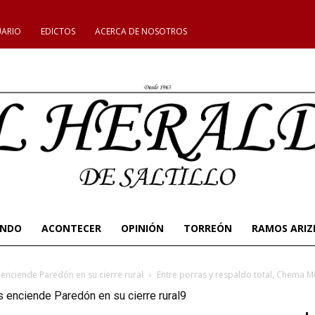
UARIO
EDICTOS
ACERCA DE NOSOTROS
UNDO
ACONTECER
OPINIÓN
TORREÓN
RAMOS ARIZ
 enciende Paredón en su cierre rural
Entre porras y respaldo total, Chema M
s enciende Paredón en su cierre rural9