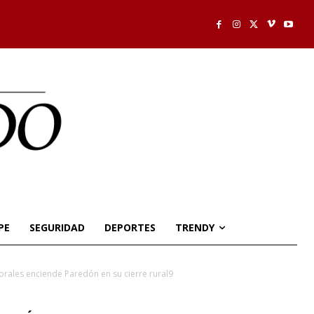
PE
SEGURIDAD
DEPORTES
TRENDY
orales enciende Paredón en su cierre rural9