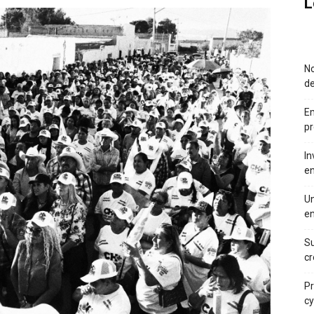
L
No
d
Em
pr
In
en
Un
en
Su
cr
Pr
cy