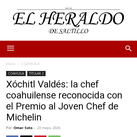
Inicio
COAHUILA
COAHUILA
TITULAR 2
Xóchitl Valdés: la chef
coahuilense reconocida con
el Premio al Joven Chef de
Michelin
Por
Omar Soto
-
23 mayo, 2026