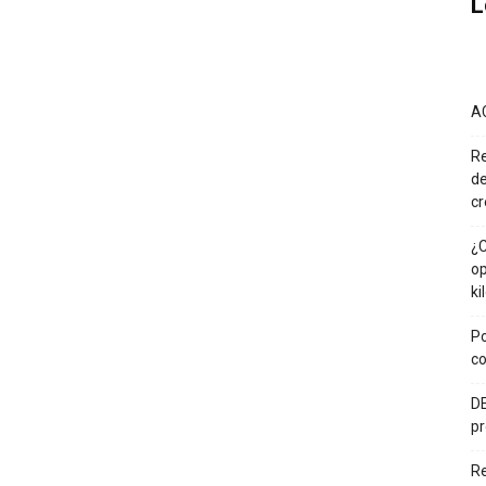
L
A
Re
de
cr
¿C
op
ki
Po
co
DE
pr
R