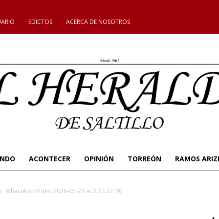
UARIO
EDICTOS
ACERCA DE NOSOTROS
UNDO
ACONTECER
OPINIÓN
TORREÓN
RAMOS ARIZ
WhatsApp Video 2026-05-23 at 2.27.22 PM