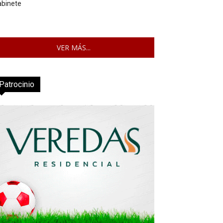
abinete
VER MÁS...
Patrocinio