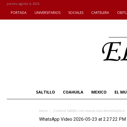
jueves, agosto 6, 2026
PORTADA
UNIVERSITARIOS
SOCIALES
CARTELERA
OBIT
SALTILLO
COAHUILA
MEXICO
EL M
Inicio
Contará Saltillo con nueva ruta alimentadora
WhatsApp Video 2026-05-23 at 2.27.22 PM