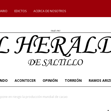
UARIO
EDICTOS
ACERCA DE NOSOTROS
UNDO
ACONTECER
OPINIÓN
TORREÓN
RAMOS ARIZ
 pone en riesgo la producción mundial de cacao