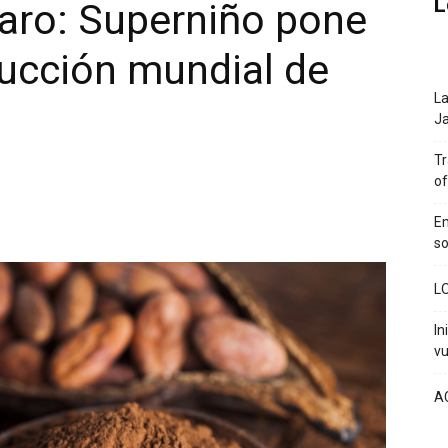
L
aro: Superniño pone
ducción mundial de
La
Ja
Tr
of
Em
so
L
In
vu
A