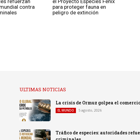
des refuerzan
el Proyecto Especies Fénix
 mundial contra
para proteger fauna en
minales
peligro de extinción
ULTIMAS NOTICIAS
La crisis de Ormuz golpea el comercio
5 agosto, 2026
EL MUNDO
Tráfico de especies: autoridades ref
criminales