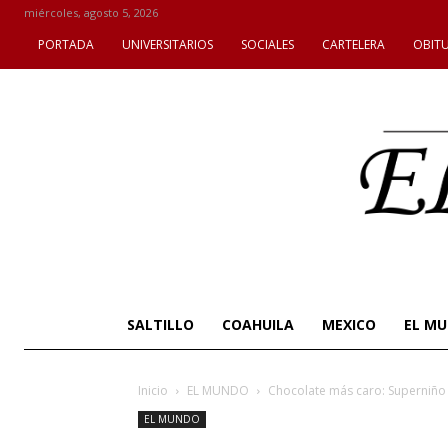
miércoles, agosto 5, 2026
PORTADA
UNIVERSITARIOS
SOCIALES
CARTELERA
OBIT
SALTILLO
COAHUILA
MEXICO
EL M
Inicio
EL MUNDO
Chocolate más caro: Superniño
EL MUNDO