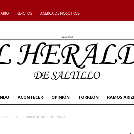
UARIO
EDICTOS
ACERCA DE NOSOTROS
UNDO
ACONTECER
OPINIÓN
TORREÓN
RAMOS ARIZ
s canales de comunicación
brinda 4