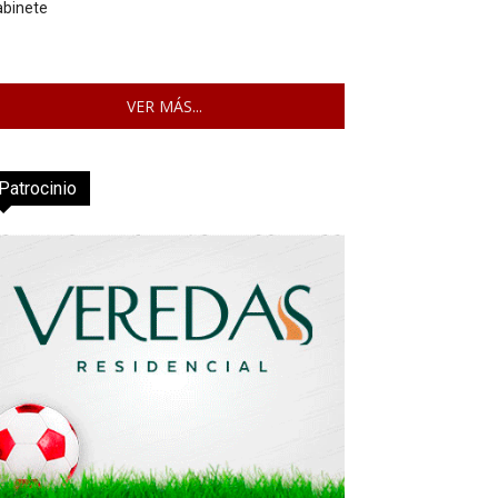
abinete
VER MÁS...
Patrocinio