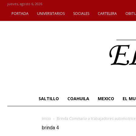
jueves, agosto 6, 2026
PORTADA
UNIVERSITARIOS
SOCIALES
CARTELERA
OBIT
SALTILLO
COAHUILA
MEXICO
EL M
Inicio
Brinda Comisaría a trabajadores automotrice
brinda 4