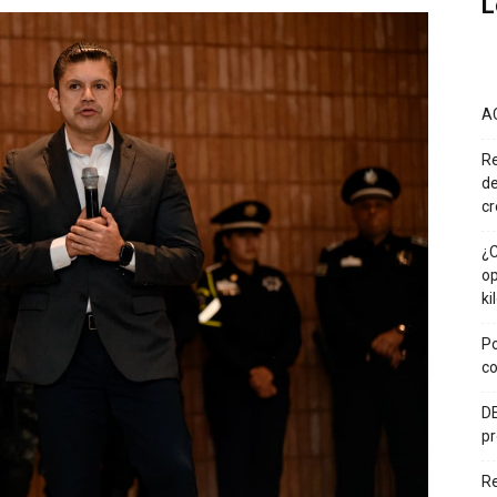
L
A
Re
de
cr
¿C
op
ki
Po
co
DE
pr
R