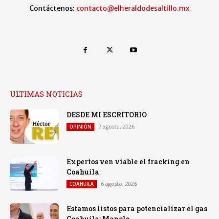
Contáctenos:
contacto@elheraldodesaltillo.mx
ULTIMAS NOTICIAS
DESDE MI ESCRITORIO
7 agosto, 2026
OPINIÓN
Expertos ven viable el fracking en
Coahuila
6 agosto, 2026
COAHUILA
Estamos listos para potencializar el gas
Coahuila: Manolo