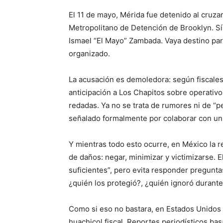
El 11 de mayo, Mérida fue detenido al cruza
Metropolitano de Detención de Brooklyn. Sí
Ismael “El Mayo” Zambada. Vaya destino pa
organizado.
La acusación es demoledora: según fiscales
anticipación a Los Chapitos sobre operativ
redadas. Ya no se trata de rumores ni de “pe
señalado formalmente por colaborar con un 
Y mientras todo esto ocurre, en México la r
de daños: negar, minimizar y victimizarse. E
suficientes”, pero evita responder pregunt
¿quién los protegió?, ¿quién ignoró durante
Como si eso no bastara, en Estados Unidos t
huachicol fiscal. Reportes periodísticos b