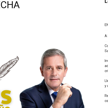
L
ECHA
E
A
Co
Sa
In
ad
cr
Ll
y 
Re
co