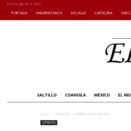
jueves, agosto 6, 2026
PORTADA
UNIVERSITARIOS
SOCIALES
CARTELERA
OBIT
SALTILLO
COAHUILA
MEXICO
EL M
Inicio
OPINIÓN
DERECHA LA FLECHA
OPINIÓN