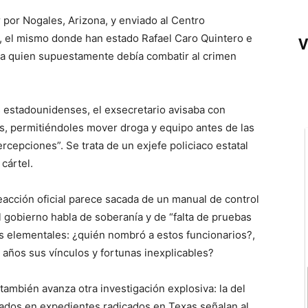
r por Nogales, Arizona, y enviado al Centro
, el mismo donde han estado Rafael Caro Quintero e
V
ra quien supuestamente debía combatir al crimen
 estadounidenses, el exsecretario avisaba con
os, permitiéndoles mover droga y equipo antes de las
rcepciones”. Se trata de un exjefe policiaco estatal
cártel.
eacción oficial parece sacada de un manual de control
l gobierno habla de soberanía y de “falta de pruebas
as elementales: ¿quién nombró a estos funcionarios?,
 años sus vínculos y fortunas inexplicables?
ambién avanza otra investigación explosiva: la del
asados en expedientes radicados en Texas señalan al