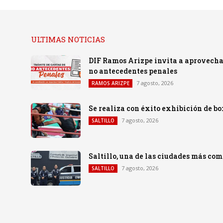
ULTIMAS NOTICIAS
DIF Ramos Arizpe invita a aprovechar
no antecedentes penales
7 agosto, 2026
RAMOS ARIZPE
Se realiza con éxito exhibición de b
7 agosto, 2026
SALTILLO
Saltillo, una de las ciudades más co
7 agosto, 2026
SALTILLO