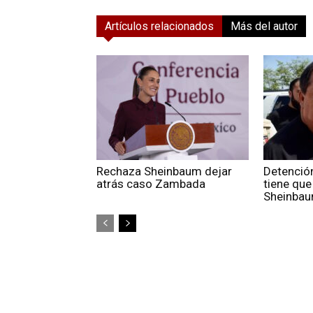
Artículos relacionados
Más del autor
Rechaza Sheinbaum dejar
Detención
atrás caso Zambada
tiene que 
Sheinba