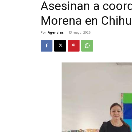
Asesinan a coord
Morena en Chih
Por
Agencias
-
13 mayo, 2026