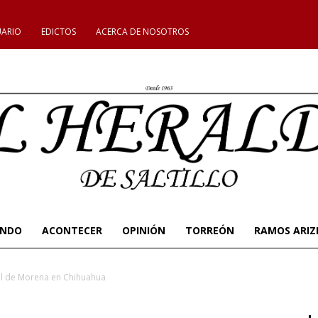
UARIO
EDICTOS
ACERCA DE NOSOTROS
UNDO
ACONTECER
OPINIÓN
TORREÓN
RAMOS ARIZ
al de Morena en Chihuahua