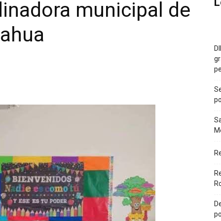
L
inadora municipal de
uahua
DI
gr
p
Se
po
Sa
Mé
R
Re
Ro
De
po