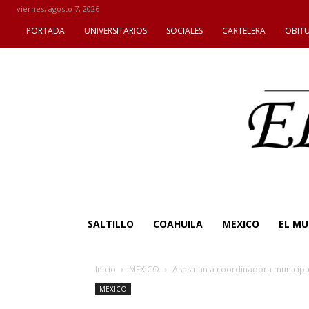
viernes, agosto 7, 2026
PORTADA
UNIVERSITARIOS
SOCIALES
CARTELERA
OBIT
SALTILLO
COAHUILA
MEXICO
EL M
Inicio
MEXICO
Asesinan a coordinadora municip
MEXICO