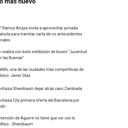
o más nuevo
F Ramos Arizpe invita a aprovechar jornada
atuita para tramitar carta de no antecedentes
enales
 realiza con éxito exhibición de boxeo “Juventud
r las Buenas”
ltillo, una de las ciudades más competitivas de
xico: Javier Díaz
echaza Sheinbaum dejar atrás caso Zambada
chaza City primera oferta del Barcelona por
dri
tención de Aguirre no tiene que ver con lo
lítico.- Sheinbaum