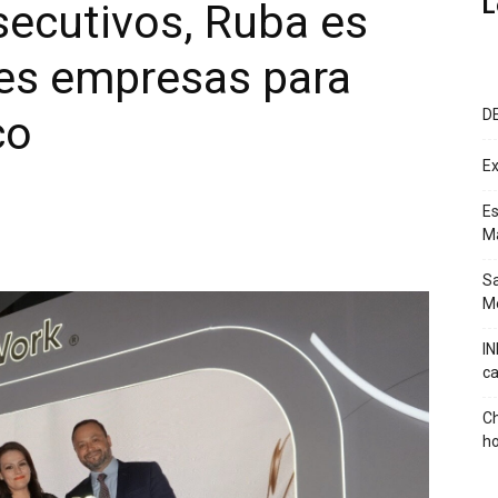
L
secutivos, Ruba es
res empresas para
D
co
Ex
Es
M
Sa
Mé
IN
ca
Ch
ho