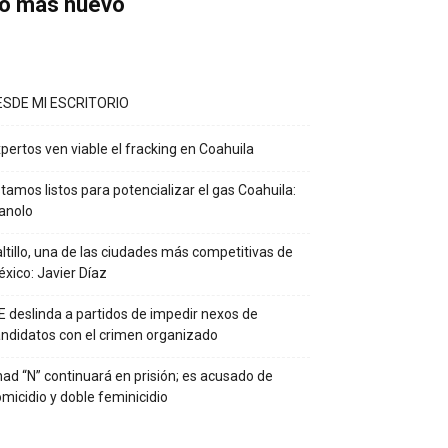
o más nuevo
ESDE MI ESCRITORIO
pertos ven viable el fracking en Coahuila
tamos listos para potencializar el gas Coahuila:
anolo
ltillo, una de las ciudades más competitivas de
xico: Javier Díaz
E deslinda a partidos de impedir nexos de
ndidatos con el crimen organizado
ad “N” continuará en prisión; es acusado de
micidio y doble feminicidio