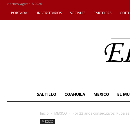
viernes, agosto 7, 2026
PORTADA
UNIVERSITARIOS
SOCIALES
CARTELERA
OBIT
SALTILLO
COAHUILA
MEXICO
EL M
Inicio
MEXICO
Por 22 años consecutivos, Ruba es
MEXICO