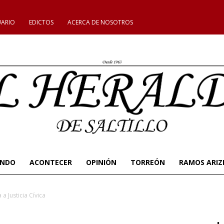
UARIO
EDICTOS
ACERCA DE NOSOTROS
UNDO
ACONTECER
OPINIÓN
TORREÓN
RAMOS ARIZ
a Justicia Cívica