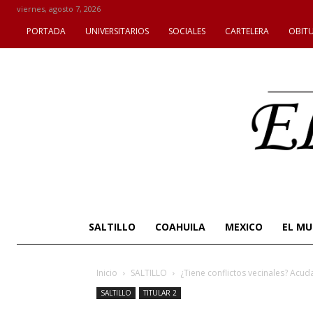
viernes, agosto 7, 2026
PORTADA
UNIVERSITARIOS
SOCIALES
CARTELERA
OBIT
SALTILLO
COAHUILA
MEXICO
EL M
Inicio
SALTILLO
¿Tiene conflictos vecinales? Acuda 
SALTILLO
TITULAR 2