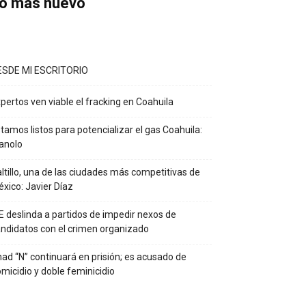
o más nuevo
ESDE MI ESCRITORIO
pertos ven viable el fracking en Coahuila
tamos listos para potencializar el gas Coahuila:
anolo
ltillo, una de las ciudades más competitivas de
xico: Javier Díaz
E deslinda a partidos de impedir nexos de
ndidatos con el crimen organizado
ad “N” continuará en prisión; es acusado de
micidio y doble feminicidio