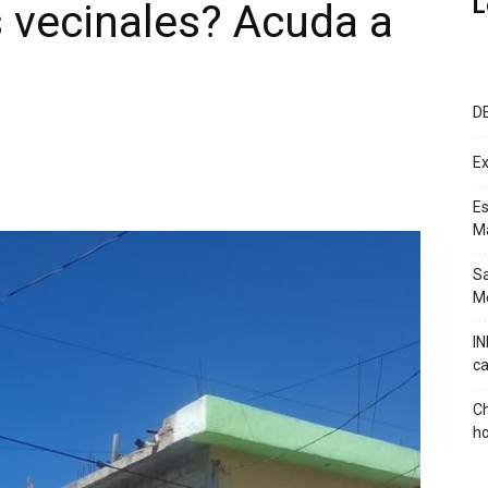
L
s vecinales? Acuda a
D
Ex
Es
M
Sa
Mé
IN
ca
Ch
ho