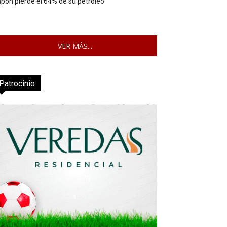
pón pierde el 64% de su petróleo
VER MÁS...
Patrocinio