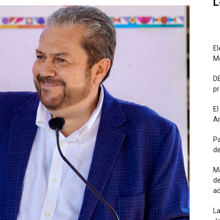
L
El
M
DE
pr
El
Ar
Pa
de
Ma
de
a
La