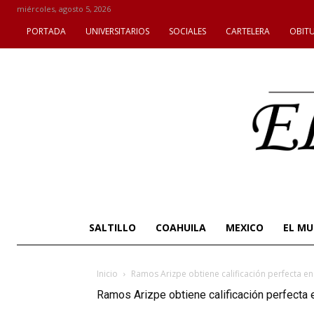
miércoles, agosto 5, 2026
PORTADA
UNIVERSITARIOS
SOCIALES
CARTELERA
OBIT
SALTILLO
COAHUILA
MEXICO
EL M
Inicio
Ramos Arizpe obtiene calificación perfecta en
Ramos Arizpe obtiene calificación perfecta 