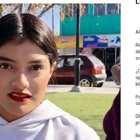
L
A
Re
de
cr
¿C
op
ki
Po
co
DE
pr
R