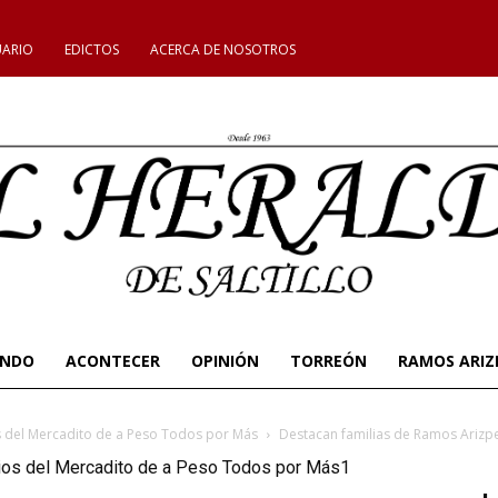
UARIO
EDICTOS
ACERCA DE NOSOTROS
UNDO
ACONTECER
OPINIÓN
TORREÓN
RAMOS ARIZ
s del Mercadito de a Peso Todos por Más
Destacan familias de Ramos Arizp
ios del Mercadito de a Peso Todos por Más1