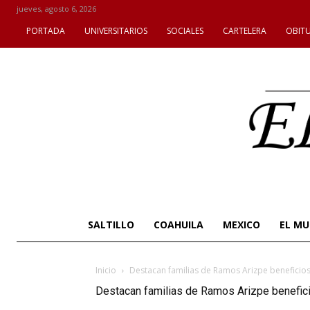
jueves, agosto 6, 2026
PORTADA
UNIVERSITARIOS
SOCIALES
CARTELERA
OBIT
SALTILLO
COAHUILA
MEXICO
EL M
Inicio
Destacan familias de Ramos Arizpe beneficio
Destacan familias de Ramos Arizpe benefic