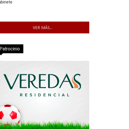
abinete
VER MÁS...
Patrocinio