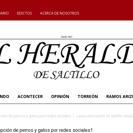
UARIO
EDICTOS
ACERCA DE NOSOTROS
UNDO
ACONTECER
OPINIÓN
TORREÓN
RAMOS ARIZ
ción de perros y gatos por redes sociales
Lanza asociación en Saltillo cam
opción de perros y gatos por redes sociales1