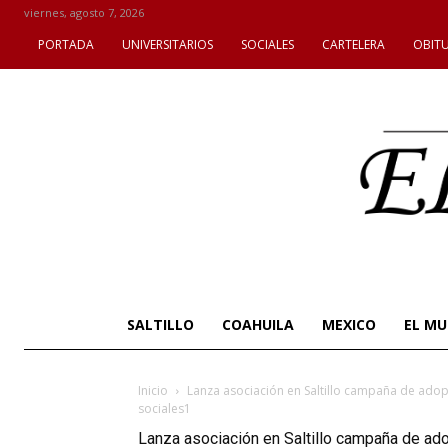
viernes, agosto 7, 2026
PORTADA
UNIVERSITARIOS
SOCIALES
CARTELERA
OBIT
SALTILLO
COAHUILA
MEXICO
EL M
Inicio
Lanza asociación en Saltillo campaña de adop
sociales1
Lanza asociación en Saltillo campaña de ad