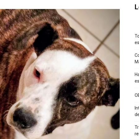
L
To
es
Co
M
Ha
es
O
In
de
Tr
re