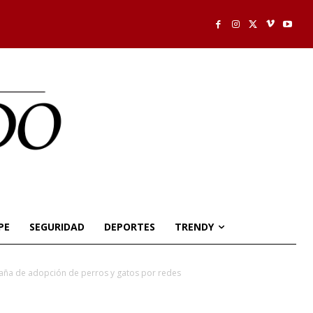
PE
SEGURIDAD
DEPORTES
TRENDY
paña de adopción de perros y gatos por redes