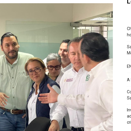
L
Ch
ho
Sa
Mé
E
A
Co
Sa
In
ad
cr