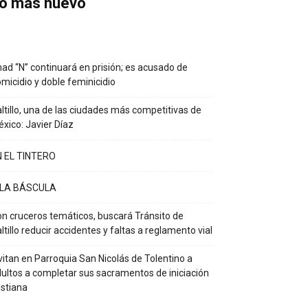
o más nuevo
ad “N” continuará en prisión; es acusado de
micidio y doble feminicidio
ltillo, una de las ciudades más competitivas de
xico: Javier Díaz
N EL TINTERO
 LA BÁSCULA
n cruceros temáticos, buscará Tránsito de
ltillo reducir accidentes y faltas a reglamento vial
vitan en Parroquia San Nicolás de Tolentino a
ultos a completar sus sacramentos de iniciación
istiana