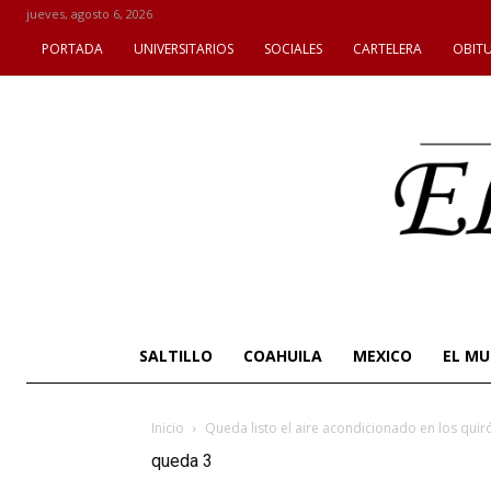
jueves, agosto 6, 2026
PORTADA
UNIVERSITARIOS
SOCIALES
CARTELERA
OBIT
SALTILLO
COAHUILA
MEXICO
EL M
Inicio
Queda listo el aire acondicionado en los quir
queda 3