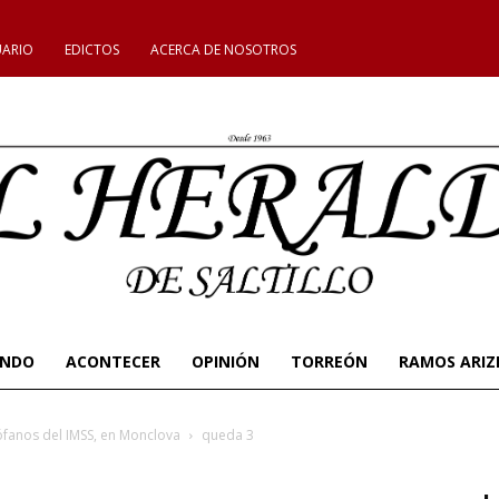
UARIO
EDICTOS
ACERCA DE NOSOTROS
UNDO
ACONTECER
OPINIÓN
TORREÓN
RAMOS ARIZ
ófanos del IMSS, en Monclova
queda 3