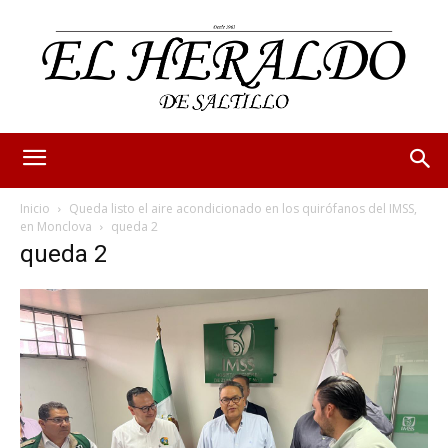
Inicio
Queda listo el aire acondicionado en los quirófanos del IMSS,
en Monclova
queda 2
queda 2