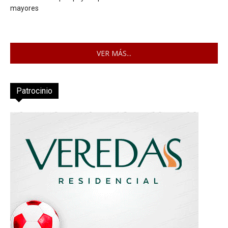
mayores
VER MÁS...
Patrocinio