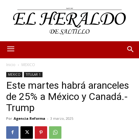
Inicio
MEXICO
MEXICO
TITULAR 1
Este martes habrá aranceles
de 25% a México y Canadá.-
Trump
Por
Agencia Reforma
-
3 marzo, 2025