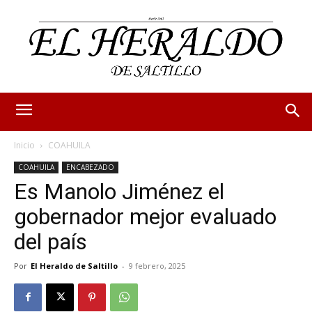
Inicio
COAHUILA
COAHUILA
ENCABEZADO
Es Manolo Jiménez el
gobernador mejor evaluado
del país
Por
El Heraldo de Saltillo
-
9 febrero, 2025