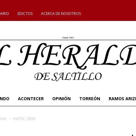
UARIO
EDICTOS
ACERCA DE NOSOTROS
UNDO
ACONTECER
OPINIÓN
TORREÓN
RAMOS ARIZ
voto
ineDSC_0836