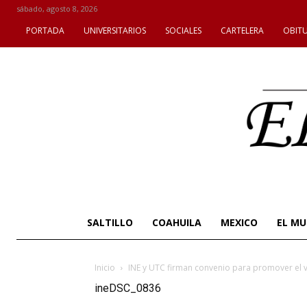
sábado, agosto 8, 2026
PORTADA
UNIVERSITARIOS
SOCIALES
CARTELERA
OBIT
SALTILLO
COAHUILA
MEXICO
EL M
Inicio
INE y UTC firman convenio para promover el 
ineDSC_0836