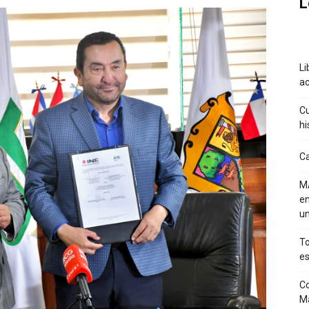
L
Li
a
Cu
hi
Ca
MA
en
un
To
es
Co
M