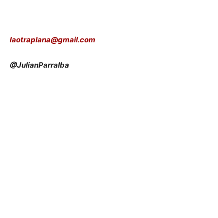
laotraplana@gmail.com
@JulianParraIba