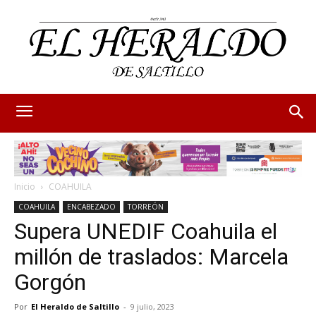
Inicio
COAHUILA
COAHUILA
ENCABEZADO
TORREÓN
Supera UNEDIF Coahuila el
millón de traslados: Marcela
Gorgón
Por
El Heraldo de Saltillo
-
9 julio, 2023