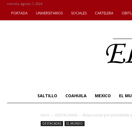
viernes, agosto 7, 2026
PORTADA
UNIVERSITARIOS
SOCIALES
CARTELERA
OBIT
SALTILLO
COAHUILA
MEXICO
EL M
Inicio
DESTACADAS
Rusos votan por presidente y
DESTACADAS
EL MUNDO