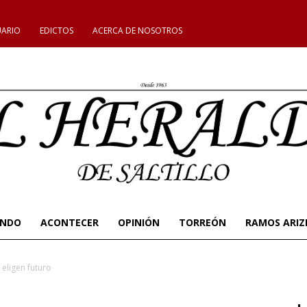
UARIO
EDICTOS
ACERCA DE NOSOTROS
UNDO
ACONTECER
OPINIÓN
TORREÓN
RAMOS ARIZ
 eligen futuro