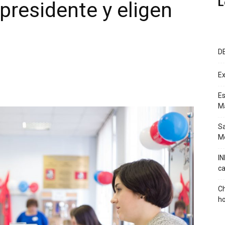
L
presidente y eligen
D
Ex
Es
M
Sa
Mé
IN
ca
Ch
ho