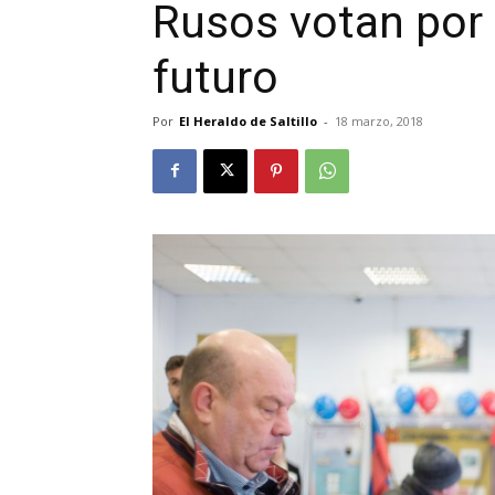
Rusos votan por 
futuro
Por
El Heraldo de Saltillo
-
18 marzo, 2018