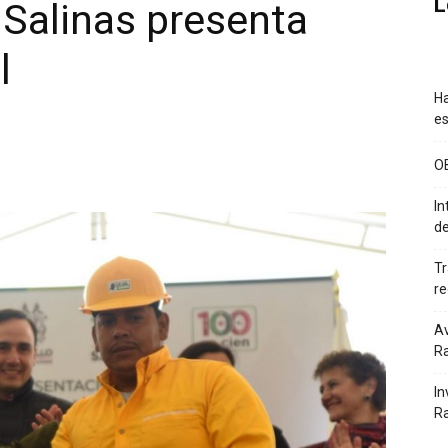
L
Salinas presenta
l
Ha
es
O
In
de
Tr
re
Av
Ra
In
R