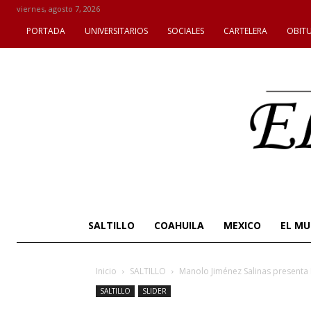
viernes, agosto 7, 2026
PORTADA
UNIVERSITARIOS
SOCIALES
CARTELERA
OBIT
SALTILLO
COAHUILA
MEXICO
EL M
Inicio
SALTILLO
Manolo Jiménez Salinas presenta 
SALTILLO
SLIDER