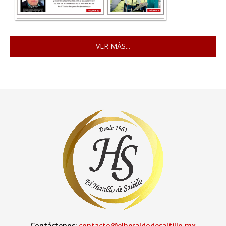
VER MÁS...
Contáctenos:
contacto@elheraldodesaltillo.mx