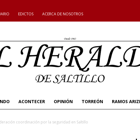
UARIO
EDICTOS
ACERCA DE NOSOTROS
UNDO
ACONTECER
OPINIÓN
TORREÓN
RAMOS ARIZ
eración coordinación por la seguridad en Saltillo