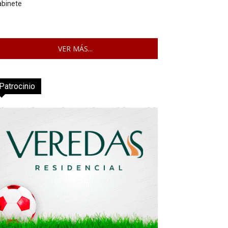
abinete
VER MÁS...
Patrocinio