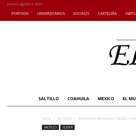
jueves, agosto 6, 2026
PORTADA
UNIVERSITARIOS
SOCIALES
CARTELERA
OBIT
SALTILLO
COAHUILA
MEXICO
EL M
Inicio
SALTILLO
Refrendan Municipio, Estado y Fed
SALTILLO
SLIDER