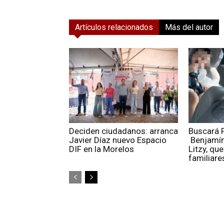
Artículos relacionados
Más del autor
Deciden ciudadanos: arranca
Buscará 
Javier Díaz nuevo Espacio
Benjamín,
DIF en la Morelos
Litzy, qu
familiares