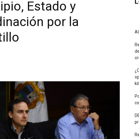
L
pio, Estado y
inación por la
A
illo
Re
de
cr
¿C
op
ki
Po
co
DE
pr
R