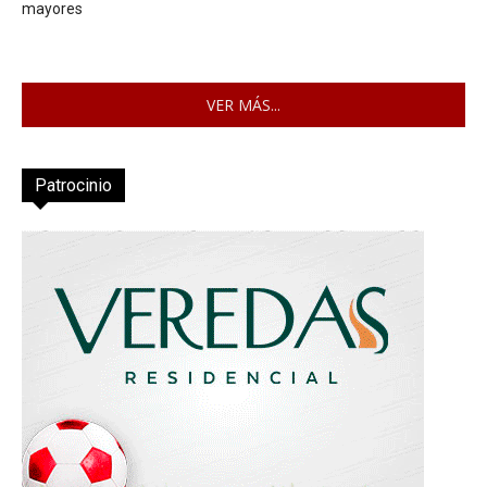
mayores
VER MÁS...
Patrocinio