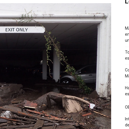
L
MA
en
un
To
es
Co
M
Ha
es
O
In
de