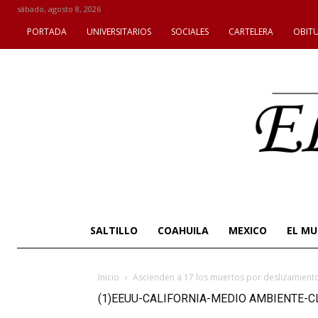
sábado, agosto 8, 2026
PORTADA
UNIVERSITARIOS
SOCIALES
CARTELERA
OBIT
SALTILLO
COAHUILA
MEXICO
EL M
Inicio
Ascienden a 17 los muertos por deslizamientos
(1)EEUU-CALIFORNIA-MEDIO AMBIENTE-C