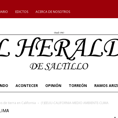
UARIO
EDICTOS
ACERCA DE NOSOTROS
UNDO
ACONTECER
OPINIÓN
TORREÓN
RAMOS ARIZ
 de tierra en California
(1)EEUU-CALIFORNIA-MEDIO AMBIENTE-CLIMA
LIMA