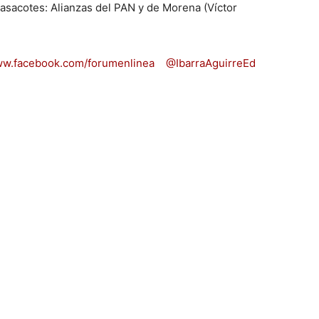
 Masacotes: Alianzas del PAN y de Morena (Víctor
ww.facebook.com/forumenlinea
@IbarraAguirreEd