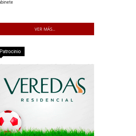
abinete
VER MÁS...
Patrocinio