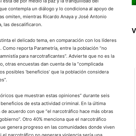
está de por medio la paz y la tranquilidad del
que contempla un diálogo y lo condiciona al apoyo de
as omiten, mientras Ricardo Anaya y José Antonio
 las descalificaron.
V
tinta el delicado tema, en comparación con los líderes
co. Como reporta Parametría, entre la población “no
 amnistía para narcotraficantes”. Advierte que no es la
o, otras encuestas dan cuenta de la “complicada
los posibles ‘beneficios’ que la población considera
es”.
óricos que muestran estas opiniones” durante seis
neficios de esta actividad criminal. En la última
 de acuerdo con que “el narcotráfico hace más obras
gobierno”. Otro 40% menciona que el narcotráfico
que genera progreso en las comunidades donde viven
 el narcotráfico no generara violencia sería una