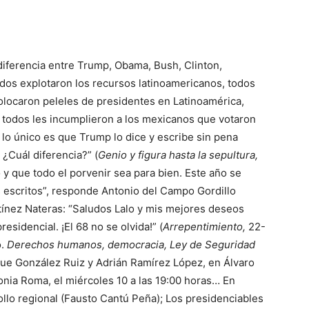
diferencia entre Trump, Obama, Bush, Clinton,
odos explotaron los recursos latinoamericanos, todos
locaron peleles de presidentes en Latinoamérica,
 todos les incumplieron a los mexicanos que votaron
s, lo único es que Trump lo dice y escribe sin pena
. ¿Cuál diferencia?” (
Genio y figura hasta la sepultura,
 y que todo el porvenir sea para bien. Este año se
 escritos”, responde Antonio del Campo Gordillo
ínez Nateras: “Saludos Lalo y mis mejores deseos
residencial. ¡El 68 no se olvida!” (
Arrepentimiento,
22-
o.
Derechos humanos, democracia, Ley de Seguridad
que González Ruiz y Adrián Ramírez López, en Álvaro
onia Roma, el miércoles 10 a las 19:00 horas… En
llo regional (Fausto Cantú Peña); Los presidenciables