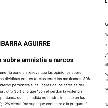
L
A
Re
de
IBARRA AGUIRRE
cr
¿C
s sobre amnistía a narcos
op
ki
metría pone en relieve que las opiniones sobre
Po
tán divididas en tres tercios entre los mexicanos. 30%
co
obierno perdonara a los líderes de los
cárteles
del
DE
ría”, otro 30% dijo que “con el perdón la violencia
pr
ontánea que la medida no tendría impacto en los
l”; 12% ciento “no supo que contestar a la pregunta”.
R