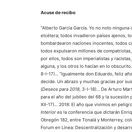
Acuse de recibo
“Alberto García García. Yo no noto ninguna 
etcétera; todos invadieron países ajenos, t
bombardearon naciones inocentes, todos co
todos expulsaron millones de compatriotas,
por ellos, todos son imperialistas y racista
alguna, y los otros lo hacían en lo obscurito
8-I-17)… “Igualmente don Eduardo, feliz año
decide. Un abrazo y muchas gracias por sus
(
Deseos para 2018,
3-I-18)… De Arturo Mart
para el año del jubileo del 68 y la sucesión p
XII-17)… 2018: El año que vivimos en peligr
Interior
es la conferencia que dictarán Enri
Obregón 182, entre Tonalá y Monterrey, col
Forum en Línea: Descentralización y desarro