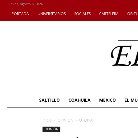
jueves, agosto 6, 2026
PORTADA
UNIVERSITARIOS
SOCIALES
CARTELERA
OBIT
SALTILLO
COAHUILA
MEXICO
EL M
Inicio
OPINIÓN
UTOPÍA
OPINIÓN