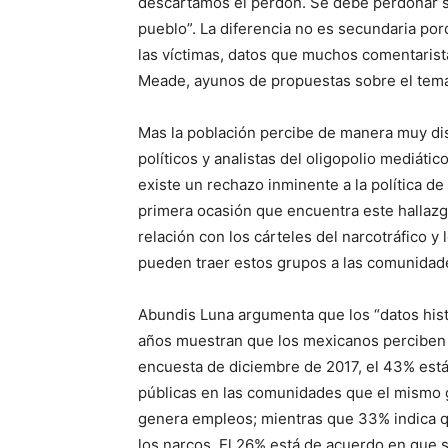
descartamos el perdón. Se debe perdonar si 
pueblo”. La diferencia no es secundaria por
las víctimas, datos que muchos comentarist
Meade, ayunos de propuestas sobre el tema,
Mas la población percibe de manera muy dis
políticos y analistas del oligopolio mediáti
existe un rechazo inminente a la política de
primera ocasión que encuentra este hallazg
relación con los cárteles del narcotráfico y 
pueden traer estos grupos a las comunidad
Abundis Luna argumenta que los “datos hist
años muestran que los mexicanos perciben be
encuesta de diciembre de 2017, el 43% está
públicas en las comunidades que el mismo 
genera empleos; mientras que 33% indica 
los narcos. El 26% está de acuerdo en que si