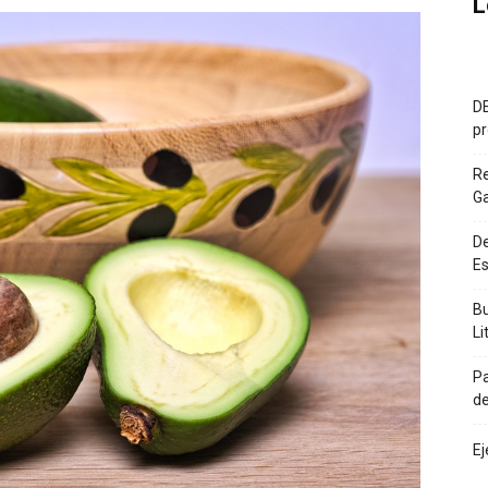
L
DE
pr
R
G
De
Es
Bu
Li
Pa
de
Ej