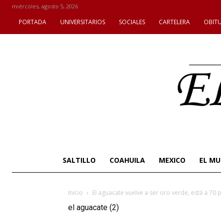
miércoles, agosto 5, 2026
PORTADA
UNIVERSITARIOS
SOCIALES
CARTELERA
OBIT
SALTILLO
COAHUILA
MEXICO
EL M
Inicio
El aguacate vuelve a ser oro verde, está a 70 p
el aguacate (2)