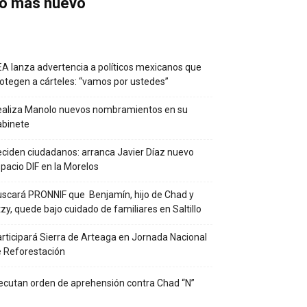
o más nuevo
A lanza advertencia a políticos mexicanos que
otegen a cárteles: “vamos por ustedes”
ealiza Manolo nuevos nombramientos en su
abinete
ciden ciudadanos: arranca Javier Díaz nuevo
pacio DIF en la Morelos
scará PRONNIF que Benjamín, hijo de Chad y
tzy, quede bajo cuidado de familiares en Saltillo
rticipará Sierra de Arteaga en Jornada Nacional
 Reforestación
ecutan orden de aprehensión contra Chad “N”