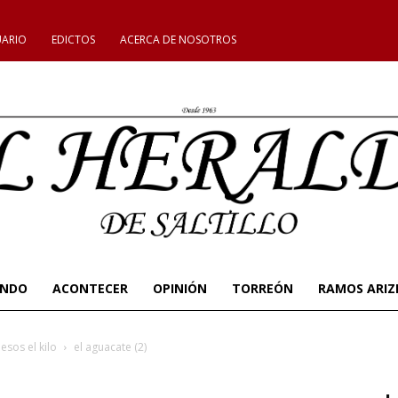
UARIO
EDICTOS
ACERCA DE NOSOTROS
UNDO
ACONTECER
OPINIÓN
TORREÓN
RAMOS ARIZ
esos el kilo
el aguacate (2)