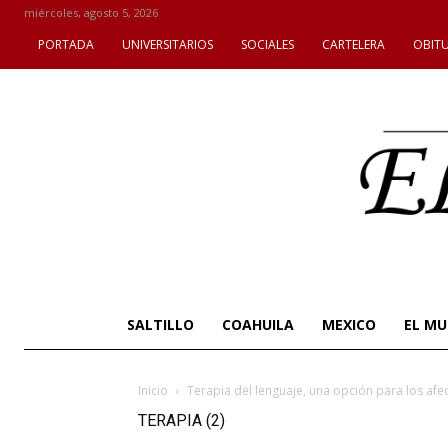
miércoles, agosto 5, 2026
PORTADA
UNIVERSITARIOS
SOCIALES
CARTELERA
OBIT
SALTILLO
COAHUILA
MEXICO
EL M
Inicio
Terapia del lenguaje, una opción para los af
TERAPIA (2)