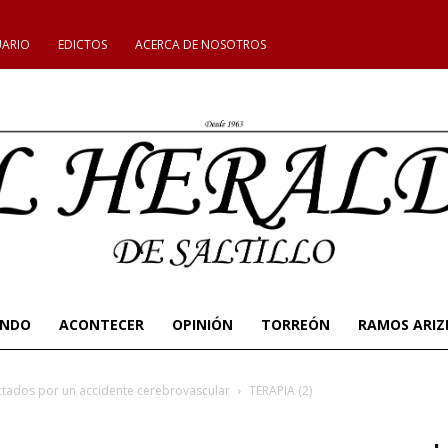
UARIO
EDICTOS
ACERCA DE NOSOTROS
UNDO
ACONTECER
OPINIÓN
TORREÓN
RAMOS ARIZ
ectados por un accidente cerebrovascular
TERAPIA (2)