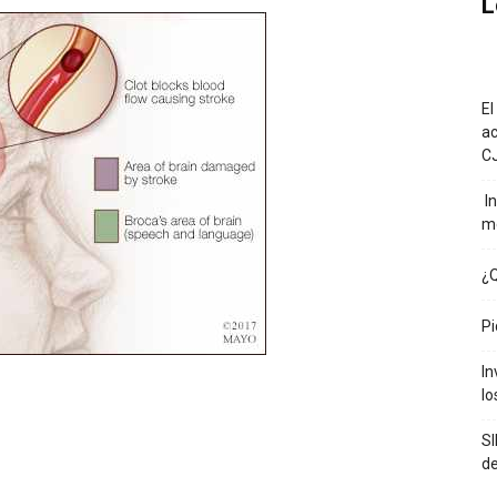
L
El
ac
C
In
m
¿Q
Pi
In
lo
SI
de