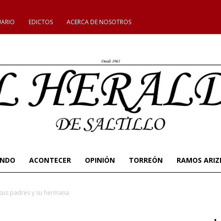
UARIO
EDICTOS
ACERCA DE NOSOTROS
UNDO
ACONTECER
OPINIÓN
TORREÓN
RAMOS ARIZ
a sus padres y su hermana