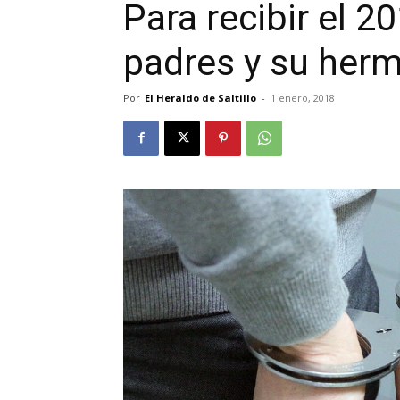
Para recibir el 2
padres y su her
Por
El Heraldo de Saltillo
-
1 enero, 2018