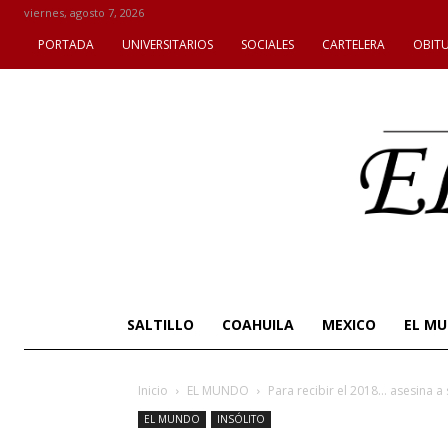
viernes, agosto 7, 2026
PORTADA
UNIVERSITARIOS
SOCIALES
CARTELERA
OBIT
SALTILLO
COAHUILA
MEXICO
EL M
Inicio
EL MUNDO
Para recibir el 2018… asesina 
EL MUNDO
INSÓLITO