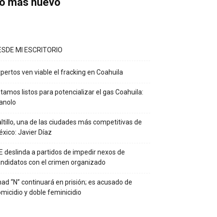
o más nuevo
ESDE MI ESCRITORIO
pertos ven viable el fracking en Coahuila
tamos listos para potencializar el gas Coahuila:
anolo
ltillo, una de las ciudades más competitivas de
xico: Javier Díaz
E deslinda a partidos de impedir nexos de
ndidatos con el crimen organizado
ad “N” continuará en prisión; es acusado de
micidio y doble feminicidio