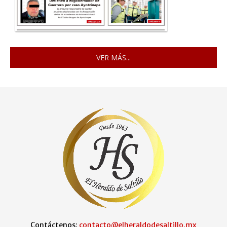
VER MÁS...
Contáctenos:
contacto@elheraldodesaltillo.mx